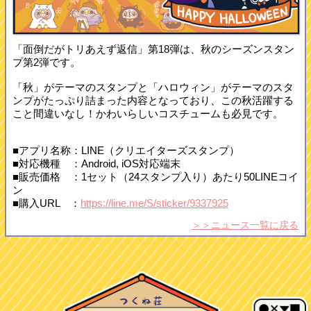
「面倒だがトリあえず返信」第18弾は、秋のシーズンスタン
プ第2弾です。
「秋」がテーマのスタンプと「ハロウィン」がテーマのスタ
ンプがたっぷり詰まった内容となっており、この秋活躍する
こと間違いなし！かわいらしいコスチュームも必見です。
■アプリ名称：LINE（クリエイターズスタンプ）
■対応機種 ：Android, iOS対応端末
■販売価格 ：1セット（24スタンプ入り）あたり50LINEコイ
ン
■購入URL ：
https://line.me/S/sticker/9337925
＞＞ニュース一覧に戻る