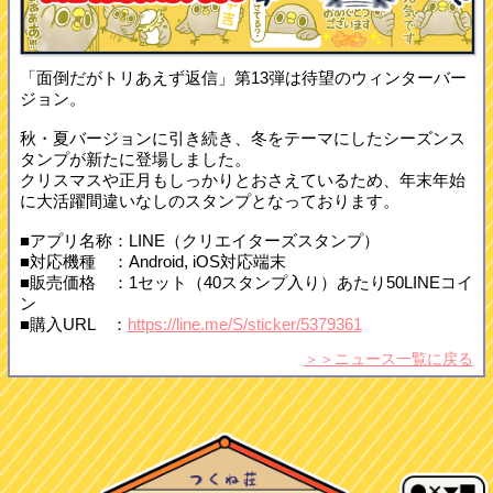
「面倒だがトリあえず返信」第13弾は待望のウィンターバー
ジョン。
秋・夏バージョンに引き続き、冬をテーマにしたシーズンス
タンプが新たに登場しました。
クリスマスや正月もしっかりとおさえているため、年末年始
に大活躍間違いなしのスタンプとなっております。
■アプリ名称：LINE（クリエイターズスタンプ）
■対応機種 ：Android, iOS対応端末
■販売価格 ：1セット（40スタンプ入り）あたり50LINEコイ
ン
■購入URL ：
https://line.me/S/sticker/5379361
＞＞ニュース一覧に戻る