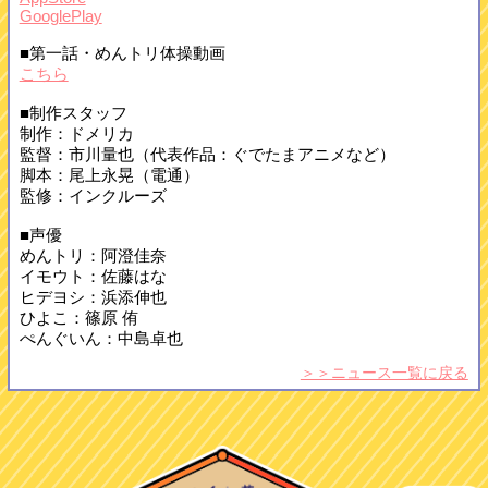
GooglePlay
■第一話・めんトリ体操動画
こちら
■制作スタッフ
制作：ドメリカ
監督：市川量也（代表作品：ぐでたまアニメなど）
脚本：尾上永晃（電通）
監修：インクルーズ
■声優
めんトリ：阿澄佳奈
イモウト：佐藤はな
ヒデヨシ：浜添伸也
ひよこ：篠原 侑
ぺんぐいん：中島卓也
＞＞ニュース一覧に戻る