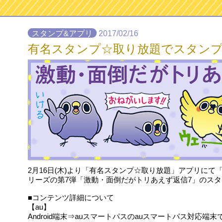
スタンプ&アプリ
2017/02/16
有名スタンプ☆取り放題でスタン
2月16日(木)より「有名スタンプ☆取り放題」アプリに
リーズの第7弾「激動・面倒だがトリあえず返信7」のス
■コンテンツ詳細について
【au】
Android端末⇒auスマートパスのauスマートパス対応