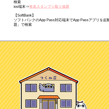
検索
ios端末⇒
有名スタンプ☆取り放題
【SoftBank】
ソフトバンクのApp Pass対応端末でApp Passアプリ
題」で検索