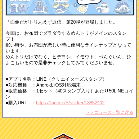
「面倒だがトリあえず返信」第20弾が登場しました。
今回は、お布団でダラダラするめんトリがメインのスタン
プ！
眠い時や、お布団が恋しい時に便利なラインナップとなって
います。
めんトリだけでなく、ヒデヨシ、イモウト、ぺんぐいん、ひ
よこもいるので是非チェックしてみてくださいませ。
■アプリ名称：LINE（クリエイターズスタンプ）
■対応機種 ：Android, iOS対応端末
■販売価格 ：1セット（40スタンプ入り）あたり50LINEコイ
ン
■購入URL ：
https://line.me/S/sticker/13852402
＞＞ニュース一覧に戻る